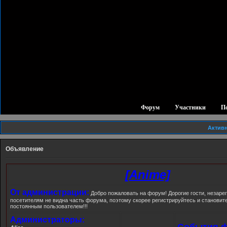
Форум
Участники
П
Актив
Объявление
[Anime]
От администрации:
Добро пожаловать на форум! Дорогие гости, незар
посетителям не видна часть форума, поэтому скорее регистрируйтесь и станови
постоянным пользователем!!!
Администраторы:
События ф