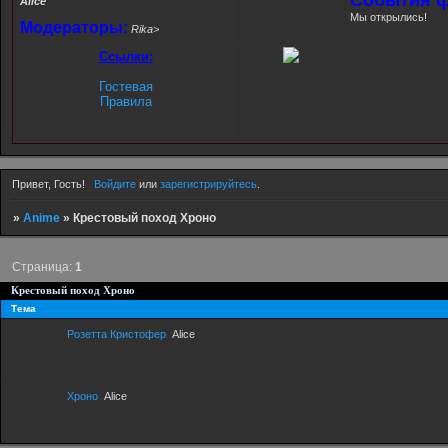
Alice
Мы открылись!
Модераторы:
Rika>
Ссылки:
Гостевая
Правила
Привет, Гость!
Войдите
или
зарегистрируйтесь
.
»
Anime
»
Крестовый поход Хроно
Страница:
1
Крестовый поход Хроно
Тема
Розетта Кристофер
Alice
Хроно
Alice