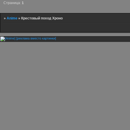
Страница:
1
»
Anime
»
Крестовый поход Хроно
[реклама вместо картинки]