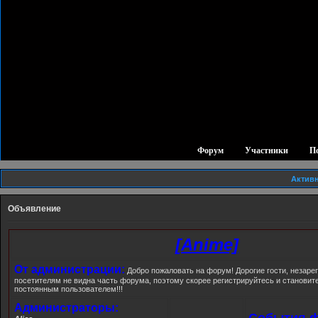
Форум
Участники
П
Актив
Объявление
[Anime]
От администрации:
Добро пожаловать на форум! Дорогие гости, незар
посетителям не видна часть форума, поэтому скорее регистрируйтесь и станови
постоянным пользователем!!!
Администраторы:
События ф