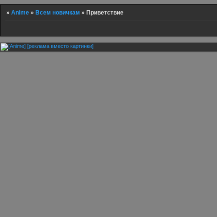
»
Anime
»
Всем новичкам
»
Приветствие
[реклама вместо картинки]