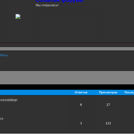
Мы открылись!
йтесь
.
Ответов
Просмотров
После
mxkedddbqh
0
27
ice
3
123