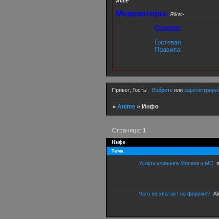
Alice
Модераторы:
Rika>
Ссылки:
Гостевая
Правила
Привет, Гость!
Войдите
или
зарегистриру
»
Anime
»
Инфо
Страница:
1
Инфо
Тема
Услуги клининга Москва и МО
Чего не хватает на форуме?
Al