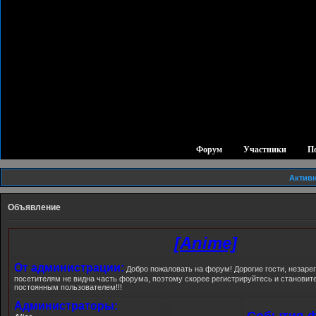
Форум
Участники
П
Актив
Объявление
[Anime]
От администрации:
Добро пожаловать на форум! Дорогие гости, незар
посетителям не видна часть форума, поэтому скорее регистрируйтесь и станови
постоянным пользователем!!!
Администраторы:
События ф