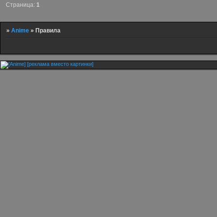
Страница:
1
»
Anime
»
Правила
[реклама вместо картинки]