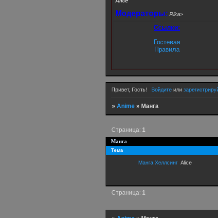
Alice
Модераторы:
Rika>
Ссылки:
Гостевая
Правила
Привет, Гость!
Войдите
или
зарегистриру
»
Anime
»
Манга
Страница:
1
Манга
Тема
Манга Хеллсинг
Alice
Страница:
1