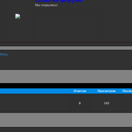
Мы открылись!
йтесь
.
Ответов
Просмотров
После
0
143