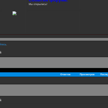
Мы открылись!
йтесь
.
й
Ответов
Просмотров
После
й