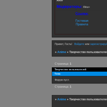
Alice
Модераторы:
Rika>
Ссылки:
Гостевая
Правила
Привет, Гость!
Войдите
или
зарегистриру
»
Anime
»
Творчество пользователе
Страница:
1
Творчество пользователей
Тема
Форум пуст.
Страница:
1
»
Anime
»
Творчество пользователе