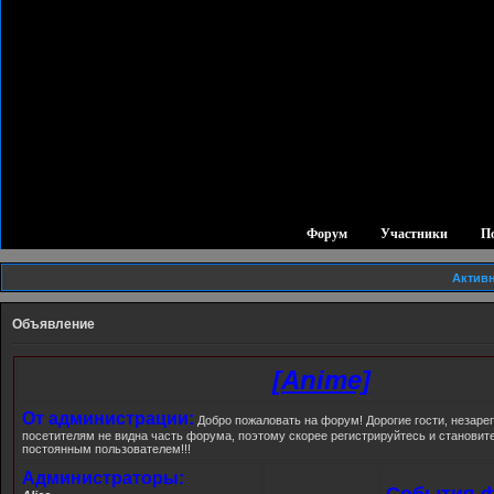
Форум
Участники
П
Актив
Объявление
[Anime]
От администрации:
Добро пожаловать на форум! Дорогие гости, незар
посетителям не видна часть форума, поэтому скорее регистрируйтесь и станови
постоянным пользователем!!!
Администраторы:
События ф