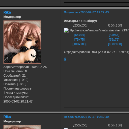
Rika
Поделиться
2008-02-27 19:27:43
Модератор
Аватары по выбору:
[150x150]
[150x150]
[64x64]
[64x64]
[75x75]
[75x75]
[100x100]
[100x100]
Отредактировано Rika (2008-02-27 19:29:31
0
Зарегистрирован
: 2008-02-26
Приглашений:
0
Сообщений:
21
Уважение:
[+0/-0]
Позитив:
[+0/-0]
Провел на форуме:
4 часа 4 минуты
Последний визит:
2008-03-02 20:21:47
Rika
Поделиться
2008-02-27 19:40:40
Модератор
[150x150] [150x150]