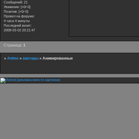
Сообщений:
21
Уважение:
[+0/-0]
Позитив:
[+0/-0]
Провел на форуме:
4 часа 4 минуты
Последний визит:
2008-03-02 20:21:47
Страница:
1
»
Anime
»
аватары
»
Анимированные
[реклама вместо картинки]