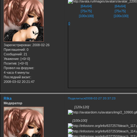
[64x64]
[64x64]
[75x75]
[75x75]
[100x100]
[100x100]
0
Зарегистрирован
: 2008-02-26
Приглашений:
0
Сообщений:
21
Уважение:
[+0/-0]
Позитив:
[+0/-0]
Провел на форуме:
4 часа 4 минуты
Последний визит:
2008-03-02 20:21:47
Rika
Поделиться
2008-02-27 20:37:23
Модератор
[120x120]
[100x100]